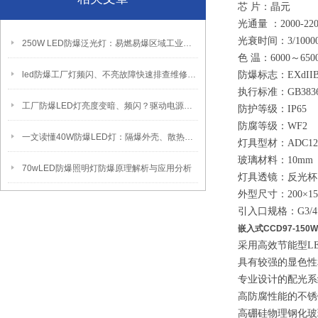
芯 片：晶元
光通量 ：2000-220
光衰时间：3/1000
250W LED防爆泛光灯：易燃易爆区域工业固定照明装置
色 温：6000～650
led防爆工厂灯频闪、不亮故障快速排查维修方法
防爆标志：EXdIIB
执行标准：GB3836.1
工厂防爆LED灯亮度变暗、频闪？驱动电源故障检修方法
防护等级：IP65
防腐等级：WF2
一文读懂40W防爆LED灯：隔爆外壳、散热、防爆认证原理
灯具型材：ADC1
玻璃材料：10mm
70wLED防爆照明灯防爆原理解析与应用分析
灯具透镜：反光杯
外型尺寸：200×15
引入口规格：G3/4
嵌入式CCD97-150
采用高效节能型L
具有较强的显色性
专业设计的配光系
高防腐性能的不锈
高硼硅物理钢化玻