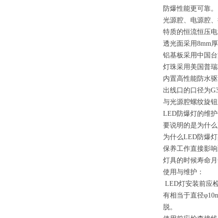
防爆性能更可靠。
光源腔、电源腔、
特质的恒流恒压电
透光面采用8mm
铝基板采用中国台湾
灯珠采用美国普瑞
内置高性能防水驱
出线口的口径为G
与光源腔螺纹旋钮
LED防爆灯的维
要说明的是为什么
为什么LED防爆
保养工作直接影响
灯具的时候寿命
使用与维护：
LED灯安装前应
有相当于直径φ1
脱。