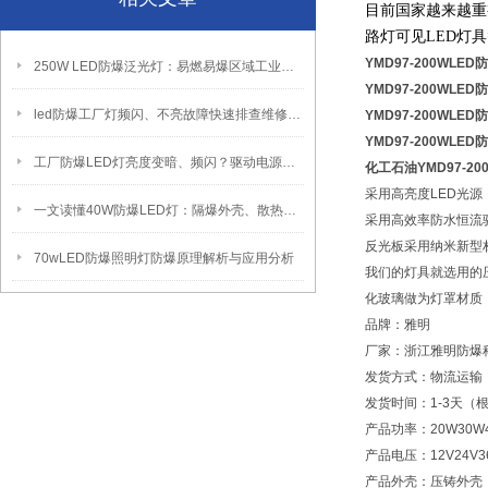
目前国家越来越重
路灯可见LED灯
YMD97-200WLE
250W LED防爆泛光灯：易燃易爆区域工业固定照明装置
YMD97-200WLE
led防爆工厂灯频闪、不亮故障快速排查维修方法
YMD97-200WLE
YMD97-200WLE
工厂防爆LED灯亮度变暗、频闪？驱动电源故障检修方法
化工石油YMD97-2
采用高亮度LED光
一文读懂40W防爆LED灯：隔爆外壳、散热、防爆认证原理
采用高效率防水恒流
反光板采用纳米新型
70wLED防爆照明灯防爆原理解析与应用分析
我们的灯具就选用的
化玻璃做为灯罩材质
品牌：雅明
厂家：浙江雅明防爆
发货方式：物流运输
发货时间：1-3天（
产品功率：20W30W40W
产品电压：12V24V36
产品外壳：压铸外壳