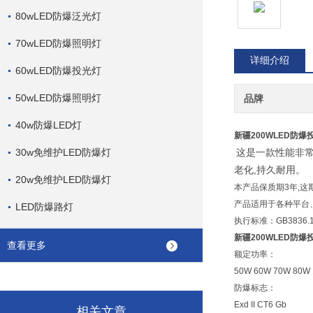
80wLED防爆泛光灯
70wLED防爆照明灯
详细介绍
60wLED防爆投光灯
50wLED防爆照明灯
品牌
40w防爆LED灯
新疆200WLED防爆
30w免维护LED防爆灯
这是一款性能非
,
老化
持久耐用。
20w免维护LED防爆灯
本产品保质期
3
年
,
这
产品
适用于各种平台
LED防爆路灯
执行标准：
GB3836.
新疆200WLED防爆
查看更多
额定功率：
50W 60W 70W 80W
防爆标志：
Exd II CT6 Gb
相关文章