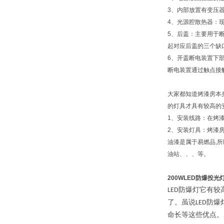
3
、内部放置有变压
4
、光源腔散热器：
5
、后盖：主要用于
起对应后盖的三个缺
6
、开盖断电装置下
断电装置通过触点接
大家都知道烤漆房本
的灯具才具有较高的
1
、安装线路：在烤
2
、安装灯具：烤漆房
油漆是属于易燃品
,
所
油站、、、等。
200WLED
防爆投光
防爆灯它有较
LED
了。虽说
防爆
LED
命长等这些优点。