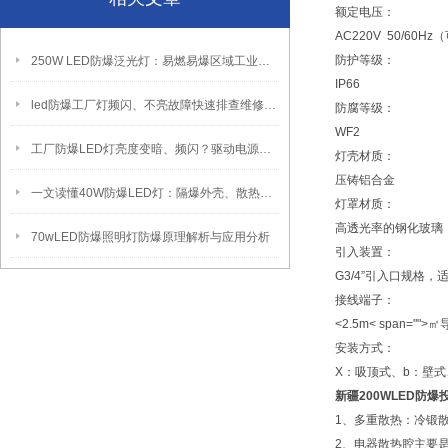
额定电压：
AC220V 50/60Hz
（
防护等级：
250W LED防爆泛光灯：易燃易爆区域工业固定照明装置
IP66
led防爆工厂灯频闪、不亮故障快速排查维修方法
防腐等级：
WF2
工厂防爆LED灯亮度变暗、频闪？驱动电源故障检修方法
灯壳材质：
压铸铝合金
一文读懂40W防爆LED灯：隔爆外壳、散热、防爆认证原理
灯罩材质：
高透光率的钢化玻璃
70wLED防爆照明灯防爆原理解析与应用分析
引入装置：
G3/4”
引入口规格，
接线端子：
<2.5m< span="">
安装方式：
X
：吸顶式、
b
：壁式
新疆200WLED防爆
1
、多重散热：冷锻
2
、电器散热腔主要