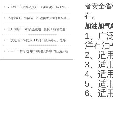
者安全省
250W LED防爆泛光灯：易燃易爆区域工业固定照明装置
在。
led防爆工厂灯频闪、不亮故障快速排查维修方法
加油加气站
工厂防爆LED灯亮度变暗、频闪？驱动电源故障检修方法
1、广
一文读懂40W防爆LED灯：隔爆外壳、散热、防爆认证原理
洋石油
70wLED防爆照明灯防爆原理解析与应用分析
2、适
3、适
4、适
5、适用
6、适用