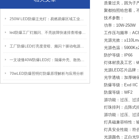
质量过关，因为子
聚都拍照给您看，
技术参数：
250W LED防爆泛光灯：易燃易爆区域工业固定照明装置
功率：10W-250W
led防爆工厂灯频闪、不亮故障快速排查维修方法
工作压与频率：AC85V
光源光效：≥110Lm
工厂防爆LED灯亮度变暗、频闪？驱动电源故障检修方法
光源色温：5900K±
防护等级：IP66
一文读懂40W防爆LED灯：隔爆外壳、散热、防爆认证原理
灯体材质及工艺：
光源LED芯片品牌
70wLED防爆照明灯防爆原理解析与应用分析
光学透镜：加厚钢
防爆等级：Exd IIC 
防腐等级：WF2
源功能：过压、过
灯珠排列：点阵式
源功能：过压、过
灯具磁兼容特性：输入
灯具安全性能：符合G
光源颜色：正白光55