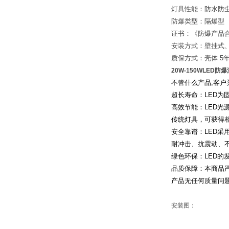
灯具性能：防水防
防爆类型：隔爆型
证书：《防爆产品合
安装方式：壁挂式
质保方式：壳体 5
20W-150WLED
不管什么产品
,
客户
超长寿命：
LED
为
高效节能：
LED
光
传统灯具，可获得
安全靠谱：
LED
采
耐冲击、抗震动、
绿色环保：
LED
的
品质保障：本商品
产品无任何质量问
安装图：